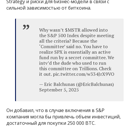
Strategy и риски для бизнес-модели в связи с
сильной зависимостью от биткоина.
Why wasn’t $MSTR allowed into
the S&P 500 Index despite meeting
all the criteria? Because the
‘Committee’ said no. You have to
realize SPX is essentially an active
fund run by a secret committee. We
intv’d the dude who used to run
this committee on Trillions. Check
it out. pic.twitter.com/w334JrX9VO
— Eric Balchunas (@EricBalchunas)
September 5, 2025
Он добавил, что в случае включения в S&P
компания могла бы привлечь объем инвестиций,
достаточный для покупки 250 000 BTC.