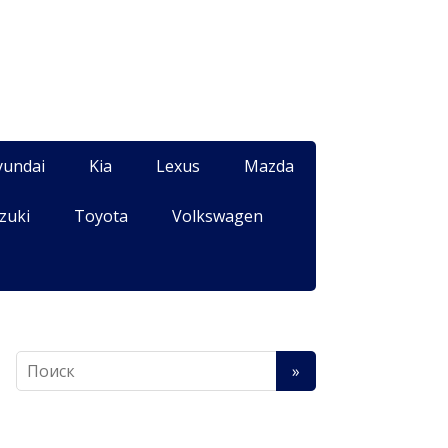
yundai
Kia
Lexus
Mazda
zuki
Toyota
Volkswagen