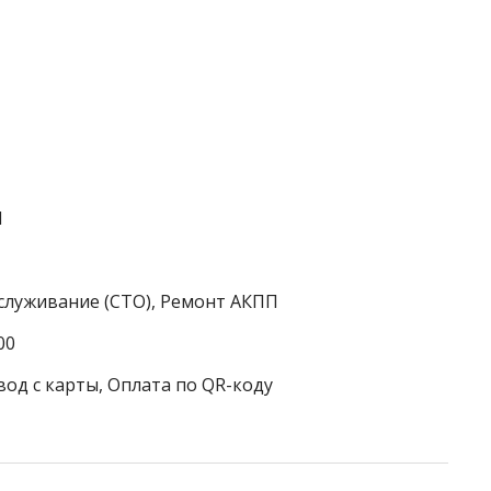
1
служивание (СТО), Ремонт АКПП
00
вод с карты, Оплата по QR-коду