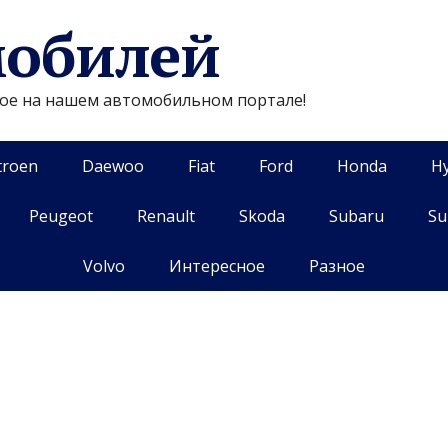
мобилей
гое на нашем автомобильном портале!
troen
Daewoo
Fiat
Ford
Honda
H
Peugeot
Renault
Skoda
Subaru
Su
Volvo
Интересное
Разное