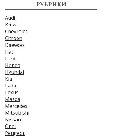
РУБРИКИ
Audi
Bmw
Chevrolet
Citroen
Daewoo
Fiat
Ford
Honda
Hyundai
Kia
Lada
Lexus
Mazda
Mercedes
Mitsubishi
Nissan
Opel
Peugeot