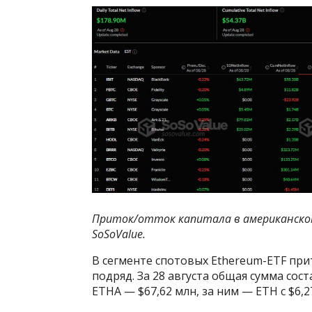
Приток/отток капитала в американском
SoSoValue
.
В сегменте спотовых Ethereum-ETF пр
подряд. За 28 августа общая сумма сос
ETHA — $67,62 млн, за ним — ETH с $6,2