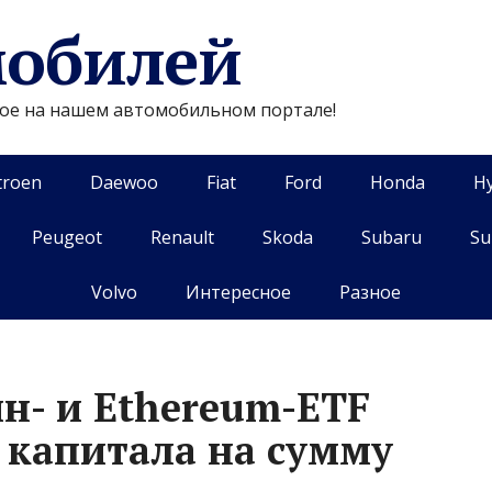
мобилей
гое на нашем автомобильном портале!
troen
Daewoo
Fiat
Ford
Honda
H
Peugeot
Renault
Skoda
Subaru
Su
Volvo
Интересное
Разное
н- и Ethereum-ETF
 капитала на сумму