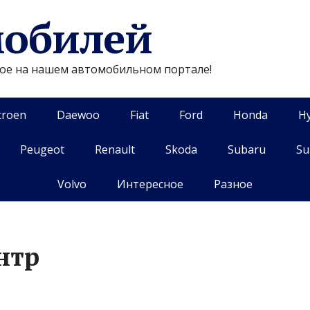
мобилей
гое на нашем автомобильном портале!
troen
Daewoo
Fiat
Ford
Honda
H
Peugeot
Renault
Skoda
Subaru
Su
Volvo
Интересное
Разное
нтр