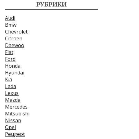
РУБРИКИ
Audi
Bmw
Chevrolet
Citroen
Daewoo
Fiat
Ford
Honda
Hyundai
Kia
Lada
Lexus
Mazda
Mercedes
Mitsubishi
Nissan
Opel
Peugeot