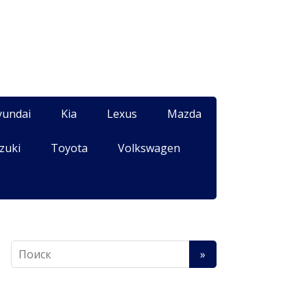
yundai
Kia
Lexus
Mazda
zuki
Toyota
Volkswagen