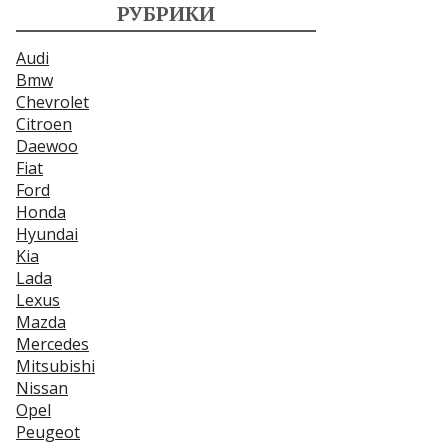
РУБРИКИ
Audi
Bmw
Chevrolet
Citroen
Daewoo
Fiat
Ford
Honda
Hyundai
Kia
Lada
Lexus
Mazda
Mercedes
Mitsubishi
Nissan
Opel
Peugeot