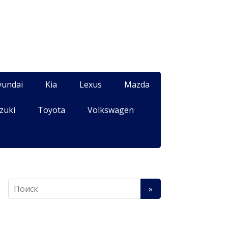
yundai
Kia
Lexus
Mazda
zuki
Toyota
Volkswagen