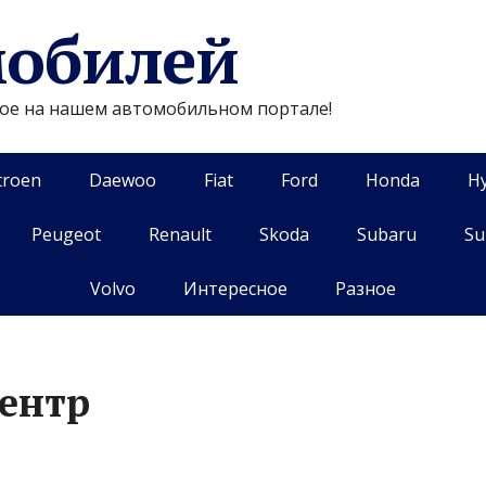
мобилей
гое на нашем автомобильном портале!
troen
Daewoo
Fiat
Ford
Honda
H
Peugeot
Renault
Skoda
Subaru
Su
Volvo
Интересное
Разное
центр