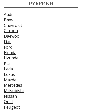
РУБРИКИ
Audi
Bmw
Chevrolet
Citroen
Daewoo
Fiat
Ford
Honda
Hyundai
Kia
Lada
Lexus
Mazda
Mercedes
Mitsubishi
Nissan
Opel
Peugeot