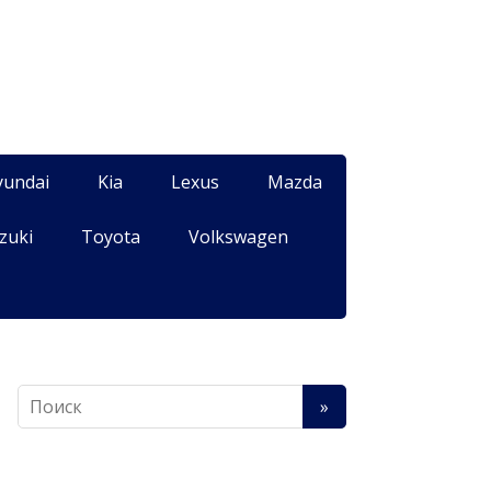
yundai
Kia
Lexus
Mazda
zuki
Toyota
Volkswagen