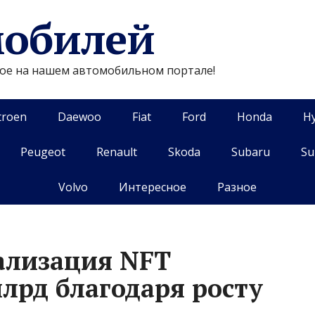
мобилей
гое на нашем автомобильном портале!
troen
Daewoo
Fiat
Ford
Honda
H
Peugeot
Renault
Skoda
Subaru
Su
Volvo
Интересное
Разное
ализация NFT
лрд благодаря росту