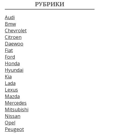
РУБРИКИ
Audi
Bmw
Chevrolet
Citroen
Daewoo
Fiat
Ford
Honda
Hyundai
Kia
Lada
Lexus
Mazda
Mercedes
Mitsubishi
Nissan
Opel
Peugeot