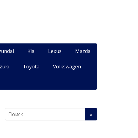
yundai
Kia
Lexus
Mazda
zuki
Toyota
Volkswagen