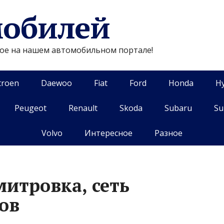
мобилей
гое на нашем автомобильном портале!
troen
Daewoo
Fiat
Ford
Honda
H
Peugeot
Renault
Skoda
Subaru
Su
Volvo
Интересное
Разное
итровка, сеть
ов