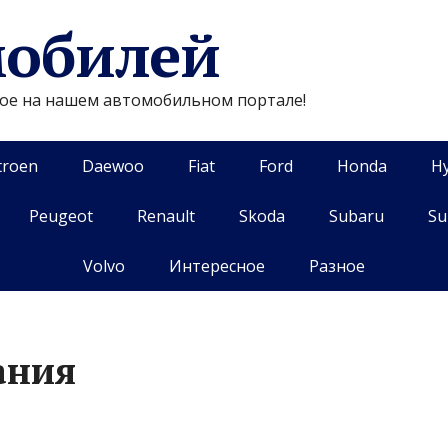
мобилей
гое на нашем автомобильном портале!
troen
Daewoo
Fiat
Ford
Honda
H
Peugeot
Renault
Skoda
Subaru
Su
Volvo
Интересное
Разное
ания