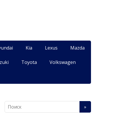
yundai
Kia
Lexus
Mazda
zuki
Toyota
Volkswagen