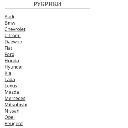
РУБРИКИ
Audi
Bmw
Chevrolet
Citroen
Daewoo
Fiat
Ford
Honda
Hyundai
Kia
Lada
Lexus
Mazda
Mercedes
Mitsubishi
Nissan
Opel
Peugeot