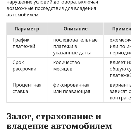
нарушение условий договора, включая
возможные последствия для владения
автомобилем.
Параметр
Описание
Приме
График
последовательные
ежемеся
платежей
платежи в
или по и
указанные даты
периоди
Срок
количество
влияет н
рассрочки
месяцев
общую с
платеже
Процентная
фиксированная
вариант
ставка
или плавающая
зависят 
контраг
Залог, страхование и
владение автомобилем