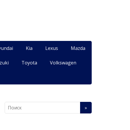
yundai
Kia
Lexus
Mazda
zuki
Toyota
Volkswagen