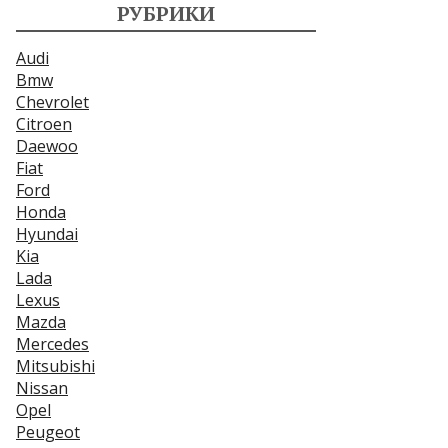
РУБРИКИ
Audi
Bmw
Chevrolet
Citroen
Daewoo
Fiat
Ford
Honda
Hyundai
Kia
Lada
Lexus
Mazda
Mercedes
Mitsubishi
Nissan
Opel
Peugeot