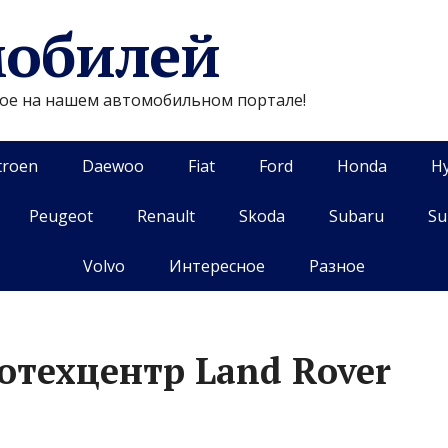
мобилей
гое на нашем автомобильном портале!
troen
Daewoo
Fiat
Ford
Honda
H
Peugeot
Renault
Skoda
Subaru
Su
Volvo
Интересное
Разное
отехцентр Land Rover