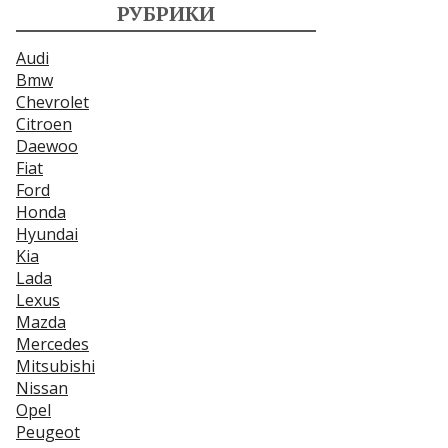
РУБРИКИ
Audi
Bmw
Chevrolet
Citroen
Daewoo
Fiat
Ford
Honda
Hyundai
Kia
Lada
Lexus
Mazda
Mercedes
Mitsubishi
Nissan
Opel
Peugeot