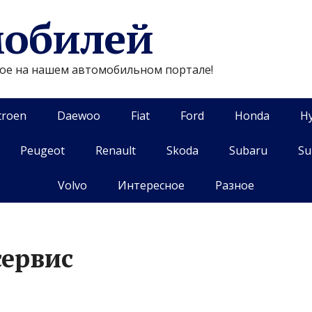
мобилей
гое на нашем автомобильном портале!
troen
Daewoo
Fiat
Ford
Honda
H
Peugeot
Renault
Skoda
Subaru
Su
Volvo
Интересное
Разное
сервис