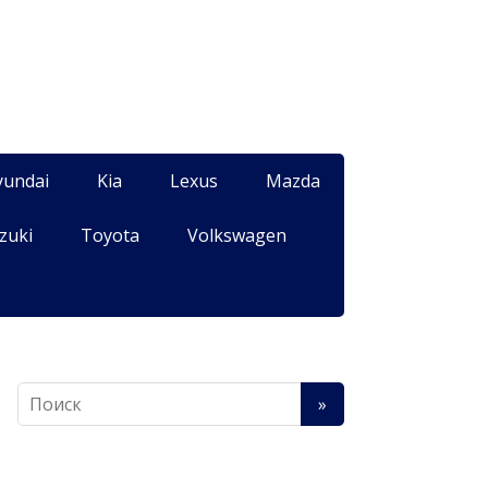
yundai
Kia
Lexus
Mazda
zuki
Toyota
Volkswagen