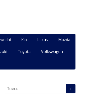
yundai
Kia
Lexus
Mazda
zuki
Toyota
Volkswagen