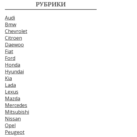
РУБРИКИ
Audi
Bmw
Chevrolet
Citroen
Daewoo
Fiat
Ford
Honda
Hyundai
Kia
Lada
Lexus
Mazda
Mercedes
Mitsubishi
Nissan
Opel
Peugeot