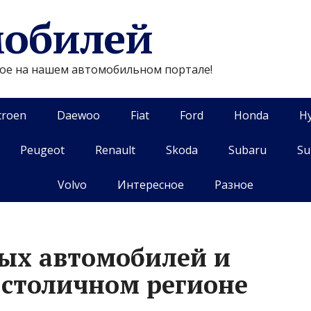
мобилей
гое на нашем автомобильном портале!
troen
Daewoo
Fiat
Ford
Honda
H
Peugeot
Renault
Skoda
Subaru
Su
Volvo
Интересное
Разное
ых автомобилей и
 столичном регионе