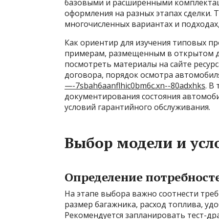
базовыми и расширенными комплектаци
оформления на разных этапах сделки. 
многочисленных вариантах и подходах
Как ориентир для изучения типовых п
примерам, размещенным в открытом до
посмотреть материалы на сайте ресур
договора, порядок осмотра автомобил
—-7sbah6aanflhic0bm6c.xn--80adxhks
. В
документирования состояния автомоби
условий гарантийного обслуживания.
Выбор модели и усл
Определение потребносте
На этапе выбора важно соотнести тре
размер багажника, расход топлива, удо
Рекомендуется запланировать тест-др