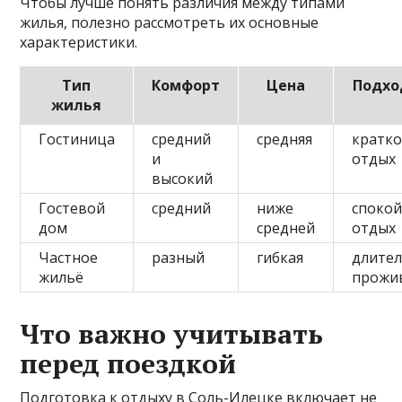
Чтобы лучше понять различия между типами
жилья, полезно рассмотреть их основные
характеристики.
Тип
Комфорт
Цена
Подхо
жилья
Гостиница
средний
средняя
кратк
и
отдых
высокий
Гостевой
средний
ниже
споко
дом
средней
отдых
Частное
разный
гибкая
длите
жильё
прожи
Что важно учитывать
перед поездкой
Подготовка к отдыху в Соль-Илецке включает не