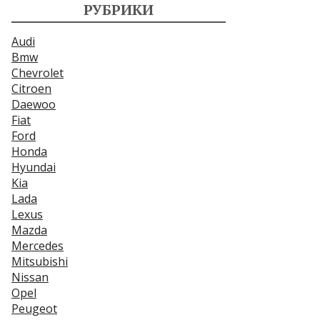
РУБРИКИ
Audi
Bmw
Chevrolet
Citroen
Daewoo
Fiat
Ford
Honda
Hyundai
Kia
Lada
Lexus
Mazda
Mercedes
Mitsubishi
Nissan
Opel
Peugeot