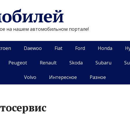
мобилей
гое на нашем автомобильном портале!
troen
Daewoo
Fiat
Ford
Honda
H
Peugeot
Renault
Skoda
Subaru
Su
Volvo
Интересное
Разное
втосервис