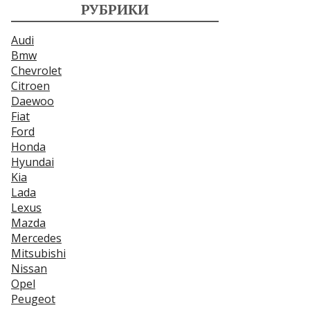
РУБРИКИ
Audi
Bmw
Chevrolet
Citroen
Daewoo
Fiat
Ford
Honda
Hyundai
Kia
Lada
Lexus
Mazda
Mercedes
Mitsubishi
Nissan
Opel
Peugeot