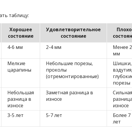
ать таблицу:
Хорошее
Удовлетворительное
Плохо
состояние
состояние
состоя
4-6 мм
2-4 мм
Менее 2
мм
Мелкие
Небольшие порезы,
Шишки,
царапины
проколы
вздутия
(отремонтированные)
глубоки
порезы
Небольшая
Заметная разница в
Сильна
разница в
износе
разница
износе
износе
3-5 лет
5-7 лет
Более 7
лет