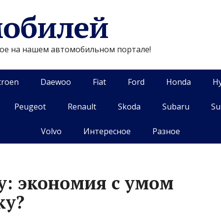
мобилей
гое на нашем автомобильном портале!
troen
Daewoo
Fiat
Ford
Honda
H
Peugeot
Renault
Skoda
Subaru
Su
Volvo
Интересное
Разное
у: экономия с умом
ку?