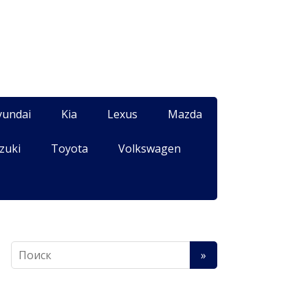
yundai
Kia
Lexus
Mazda
zuki
Toyota
Volkswagen