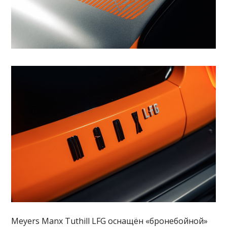
Meyers Manx Tuthill LFG оснащён «бронебойной»