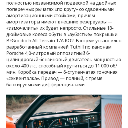
полностью независимой подвеской на двойных
поперечных рычагах «по кругу» со сдвоенными
амортизационными стойками, причём
амортизаторы имеют внешние резервуары —
«измочалить» их будет непросто. Стильные 18-
дюймовые колёса обуты в «зубастые» покрышки
BFGoodrich All Terrain T/A KO2. В корме установлен
разработанный компанией Tuthill по канонам
Porsche 4,0-литровый оппозитный 6-
цилиндровый бензиновый двигатель мощностью
около 400 л.с., способный крутиться до 11 000 об/
мин. Коробка передач — 6-ступенчатая гоночная
«секвенталка». Привод — полный, с тремя
блокируемыми дифференциалами.