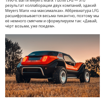
1990-х. Багги Meyers Manx Tuthill LFG — это
результат коллаборации двух компаний, эдакий
Meyers Manx «на максималках». Аббревиатура LFG
расшифровывается весьма пикантно, поэтому мы
её немного смягчим и сформулируем так: «Давай,
чёрт возьми, уже поедем».