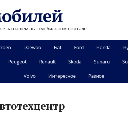
мобилей
гое на нашем автомобильном портале!
troen
Daewoo
Fiat
Ford
Honda
H
Peugeot
Renault
Skoda
Subaru
Su
Volvo
Интересное
Разное
автотехцентр