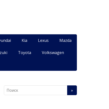
yundai
Kia
Lexus
Mazda
zuki
Toyota
Volkswagen