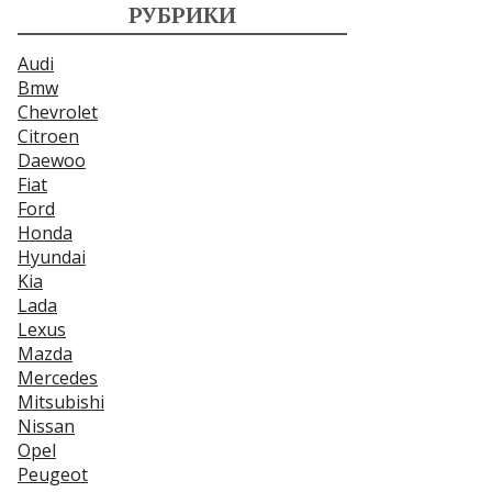
РУБРИКИ
Audi
Bmw
Chevrolet
Citroen
Daewoo
Fiat
Ford
Honda
Hyundai
Kia
Lada
Lexus
Mazda
Mercedes
Mitsubishi
Nissan
Opel
Peugeot