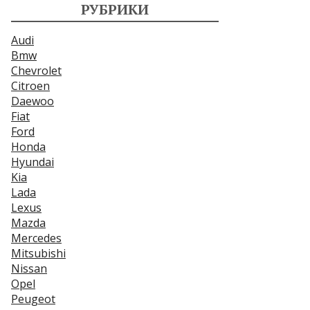
РУБРИКИ
Audi
Bmw
Chevrolet
Citroen
Daewoo
Fiat
Ford
Honda
Hyundai
Kia
Lada
Lexus
Mazda
Mercedes
Mitsubishi
Nissan
Opel
Peugeot