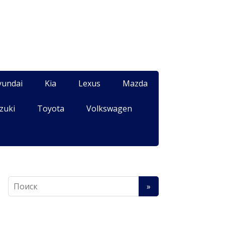
yundai
Kia
Lexus
Mazda
zuki
Toyota
Volkswagen