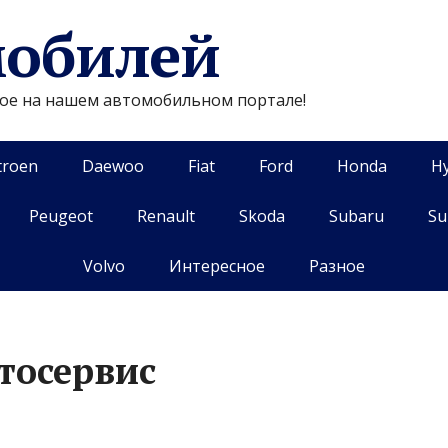
мобилей
гое на нашем автомобильном портале!
troen
Daewoo
Fiat
Ford
Honda
H
Peugeot
Renault
Skoda
Subaru
Su
Volvo
Интересное
Разное
тосервис