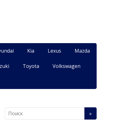
yundai
Kia
Lexus
Mazda
zuki
Toyota
Volkswagen