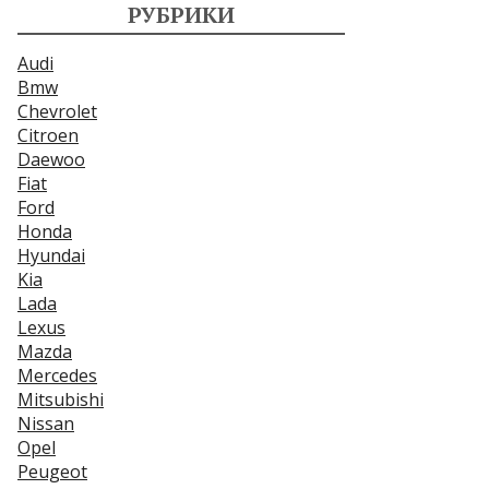
РУБРИКИ
Audi
Bmw
Chevrolet
Citroen
Daewoo
Fiat
Ford
Honda
Hyundai
Kia
Lada
Lexus
Mazda
Mercedes
Mitsubishi
Nissan
Opel
Peugeot