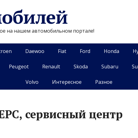
мобилей
гое на нашем автомобильном портале!
troen
Daewoo
Fiat
Ford
Honda
H
Peugeot
Renault
Skoda
Subaru
Su
Volvo
Интересное
Разное
ЕРС, сервисный центр