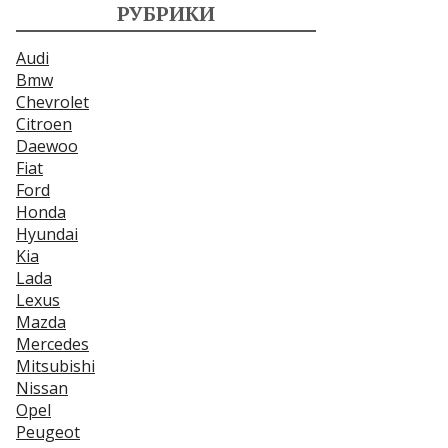
РУБРИКИ
Audi
Bmw
Chevrolet
Citroen
Daewoo
Fiat
Ford
Honda
Hyundai
Kia
Lada
Lexus
Mazda
Mercedes
Mitsubishi
Nissan
Opel
Peugeot