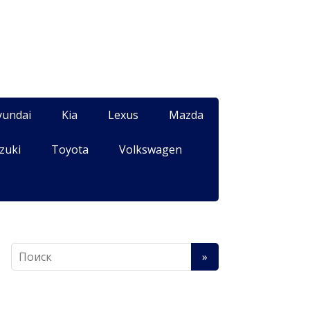
yundai
Kia
Lexus
Mazda
zuki
Toyota
Volkswagen