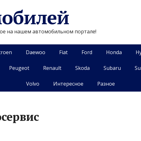
мобилей
гое на нашем автомобильном портале!
troen
Daewoo
Fiat
Ford
Honda
H
Peugeot
Renault
Skoda
Subaru
Su
Volvo
Интересное
Разное
осервис