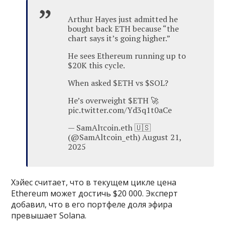
Arthur Hayes just admitted he
bought back ETH because “the
chart says it’s going higher.”
He sees Ethereum running up to
$20K this cycle.
When asked $ETH vs $SOL?
He’s overweight $ETH 🚀
pic.twitter.com/Yd3q1t0aCe
— SamAlτcoin.eth 🇺🇸
(@SamAltcoin_eth) August 21,
2025
Хэйес считает, что в текущем цикле цена
Ethereum может достичь $20 000. Эксперт
добавил, что в его портфеле доля эфира
превышает Solana.