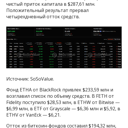
чистый приток капитала в $287,61 млн.
Положительный результат прервал
четырехдневный отток средств.
Источник: SoSoValue.
Фонд ETHA от BlackRock привлек $233,59 млн и
возглавил список по объему средств. В FETH от
Fidelity поступило $28,53 млн, в ETHW от Bitwise —
$6,99 млн, в ETF от Grayscale — $6,36 млн и $5,92, в
ETHV от VanEck — $6,21.
Отток из биткоин-фондов составил $194,32 млн,