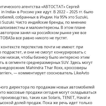
литического агентства «АВТОСТАТ» Сергей
 India» в Россию уже идут. В 2022 – 2025 гг. было
обилей, собранных в Индии. На 95% это Suzuki,
 Suzuki. Чисто индийские бренды, по мнению
малоизвестны и малоинтересны. В этом плане
автопром занял на российском рынке уже все
ОВАЗа все равно никого не пустят.
контексте перспектив почти не имеют: при
 подрастет, и они не смогут конкурировать с
ом низкая, чтобы бизнесу было интересно этим
ть в сегменте среднеразмерных SUV. Здесь могут
внедорожник Mahindra Thar Roxx, кроссоверы
Harrier», — комментирует сооснователь LikeAvto
ьного директора по продажам новых автомобилей
что массовые продажи сегодня могут складываться
роизводство, таких как Solaris, TENET, Haval и
ысокой долей продаж. Пока же речь идет только