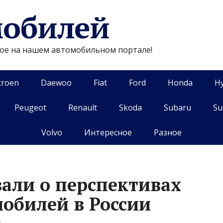
мобилей
гое на нашем автомобильном портале!
troen
Daewoo
Fiat
Ford
Honda
H
Peugeot
Renault
Skoda
Subaru
Su
Volvo
Интересное
Разное
зали о перспективах
обилей в России
0