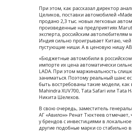
При этом, как рассказал директор ана
Целиков, поставки автомобилей «Made in
продано 2,3 тыс. новых легковых автом
произведенные на предприятиях Maruti
эксперта, российским автолюбителям 
Индия сильно проигрывает Китаю, чей 
пустующие ниши. А в ценовую нишу АВТ
«Бюджетные автомобили в российском 
импорте их цена автоматически сильно
LADA. При этом маржинальность слишк
заниматься. Поэтому реальный шанс ес
быть востребованы такие модели, как 
Mahindra XUV700, Tata Safari или Tata 
Никита Шелехов.
В свою очередь, заместитель генерал
АГ «Авилон» Ренат Тюктеев отмечает, 
у брендов с инвестициями в локальное п
другие подобные марки со стабильно в