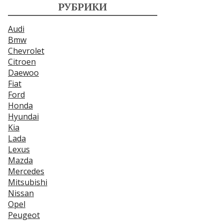
РУБРИКИ
Audi
Bmw
Chevrolet
Citroen
Daewoo
Fiat
Ford
Honda
Hyundai
Kia
Lada
Lexus
Mazda
Mercedes
Mitsubishi
Nissan
Opel
Peugeot