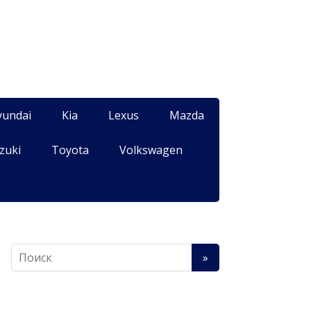
yundai
Kia
Lexus
Mazda
zuki
Toyota
Volkswagen