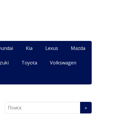
yundai
Kia
Lexus
Mazda
zuki
Toyota
Volkswagen