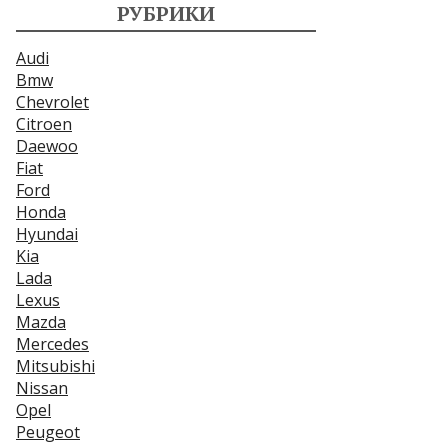
РУБРИКИ
Audi
Bmw
Chevrolet
Citroen
Daewoo
Fiat
Ford
Honda
Hyundai
Kia
Lada
Lexus
Mazda
Mercedes
Mitsubishi
Nissan
Opel
Peugeot