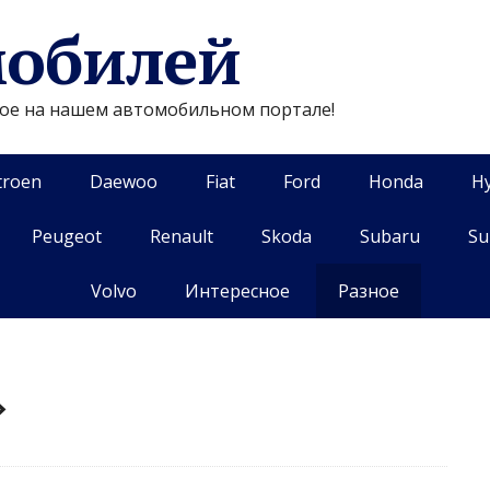
мобилей
гое на нашем автомобильном портале!
troen
Daewoo
Fiat
Ford
Honda
H
Peugeot
Renault
Skoda
Subaru
Su
Volvo
Интересное
Разное
»