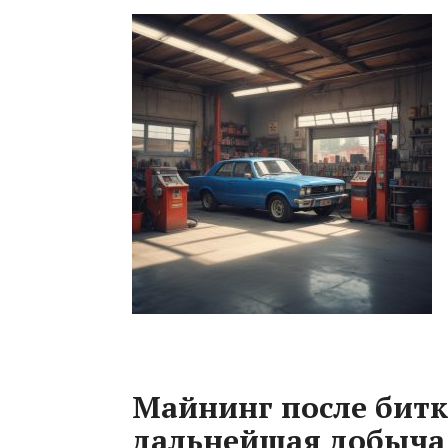
Майнинг после битк
дальнейшая добыча