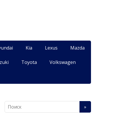
yundai
Kia
Lexus
Mazda
zuki
Toyota
Volkswagen