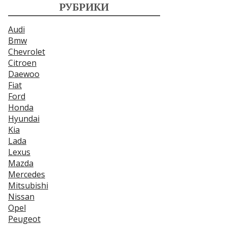
РУБРИКИ
Audi
Bmw
Chevrolet
Citroen
Daewoo
Fiat
Ford
Honda
Hyundai
Kia
Lada
Lexus
Mazda
Mercedes
Mitsubishi
Nissan
Opel
Peugeot