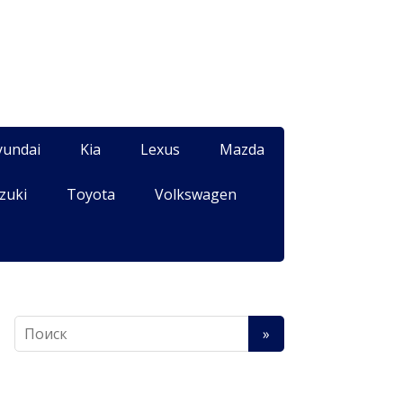
yundai
Kia
Lexus
Mazda
zuki
Toyota
Volkswagen