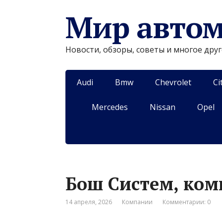
Мир авто
Новости, обзоры, советы и многое дру
Audi
Bmw
Chevrolet
Ci
Mercedes
Nissan
Opel
Бош Систем, ко
14 апреля, 2026
Компании
Комментарии: 0