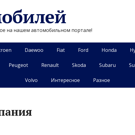
мобилей
гое на нашем автомобильном портале!
troen
Daewoo
Fiat
Ford
Honda
H
Peugeot
Renault
Skoda
Subaru
Su
Volvo
Интересное
Разное
мпания