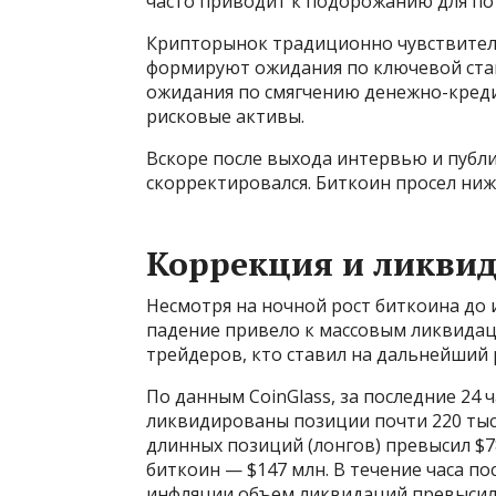
часто приводит к подорожанию для по
Крипторынок традиционно чувствител
формируют ожидания по ключевой став
ожидания по смягчению денежно-креди
рисковые активы.
Вскоре после выхода интервью и пуб
скорректировался. Биткоин просел ниже
Коррекция и ликви
Несмотря на ночной рост биткоина до 
падение привело к массовым ликвидаци
трейдеров, кто ставил на дальнейший 
По данным CoinGlass, за последние 24
ликвидированы позиции почти 220 ты
длинных позиций (лонгов) превысил $7
биткоин — $147 млн. В течение часа по
инфляции объем ликвидаций превысил 