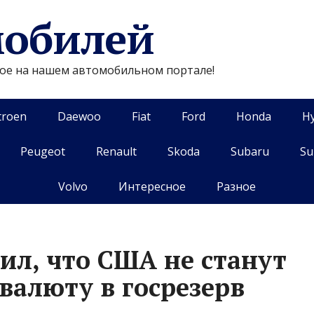
мобилей
гое на нашем автомобильном портале!
troen
Daewoo
Fiat
Ford
Honda
H
Peugeot
Renault
Skoda
Subaru
Su
Volvo
Интересное
Разное
ил, что США не станут
валюту в госрезерв