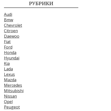
РУБРИКИ
Audi
Bmw
Chevrolet
Citroen
Daewoo
Fiat
Ford
Honda
Hyundai
Kia
Lada
Lexus
Mazda
Mercedes
Mitsubishi
Nissan
Opel
Peugeot