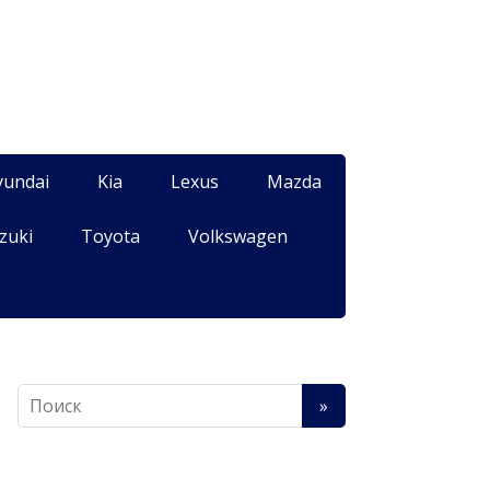
yundai
Kia
Lexus
Mazda
zuki
Toyota
Volkswagen