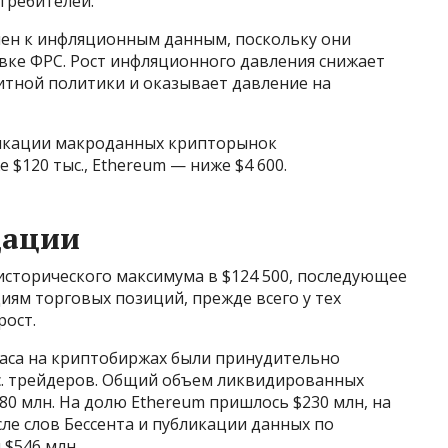
требителей.
ен к инфляционным данным, поскольку они
ке ФРС. Рост инфляционного давления снижает
тной политики и оказывает давление на
ликации макроданных крипторынок
 $120 тыс., Ethereum — ниже $4 600.
дации
исторического максимума в $124 500, последующее
ям торговых позиций, прежде всего у тех
рост.
 часа на криптобиржах были принудительно
с. трейдеров. Общий объем ликвидированных
80 млн. На долю Ethereum пришлось $230 млн, на
сле слов Бессента и публикации данных по
$546 млн.