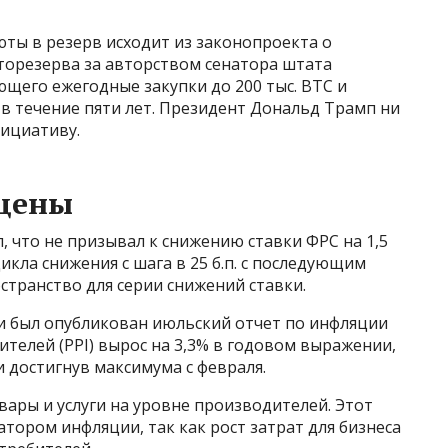
ты в резерв исходит из законопроекта о
орезерва за авторством сенатора штата
щего ежегодные закупки до 200 тыс. BTC и
в течение пяти лет. Президент Дональд Трамп ни
нициативу.
цены
, что не призывал к снижению ставки ФРС на 1,5
цикла снижения с шага в 25 б.п. с последующим
странство для серии снижений ставки.
и был опубликован июльский отчет по инфляции
телей (PPI) вырос на 3,3% в годовом выражении,
и достигнув максимума с февраля.
вары и услуги на уровне производителей. Этот
ором инфляции, так как рост затрат для бизнеса