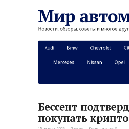
Мир авто
Новости, обзоры, советы и многое дру
Audi
Bmw
Chevrolet
Ci
Mercedes
Nissan
Opel
Бессент подтверд
покупать крипто
15 августа, 2025
Парсер
Комментарии: 0