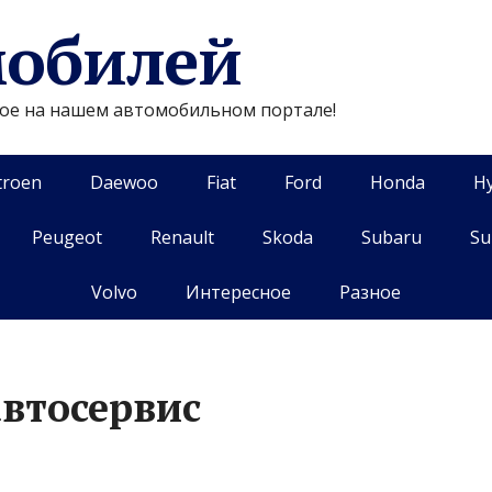
мобилей
гое на нашем автомобильном портале!
troen
Daewoo
Fiat
Ford
Honda
H
Peugeot
Renault
Skoda
Subaru
Su
Volvo
Интересное
Разное
автосервис