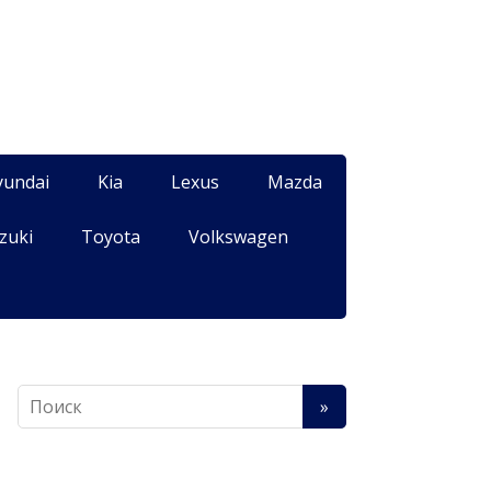
yundai
Kia
Lexus
Mazda
zuki
Toyota
Volkswagen