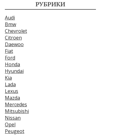
РУБРИКИ
Audi
Bmw
Chevrolet
Citroen
Daewoo
Fiat
Ford
Honda
Hyundai
Kia
Lada
Lexus
Mazda
Mercedes
Mitsubishi
Nissan
Opel
Peugeot