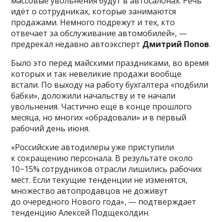
массовые увольнения будут в автосалонах. Речь
идёт о сотрудниках, которые занимаются
продажами. Немного подрежут и тех, кто
отвечает за обслуживание автомобилей», —
предрекал недавно автоэксперт
Дмитрий Попов
.
Было это перед майскими праздниками, во время
которых и так невеликие продажи вообще
встали. По выходу на работу бухгалтера «подбили
бабки», доложили начальству и те начали
увольнения. Частично ещё в конце прошлого
месяца, но многих «обрадовали» и в первый
рабочий день июня.
«Российские автодилеры уже приступили
к сокращению персонала. В результате около
10−15% сотрудников отрасли лишились рабочих
мест. Если текущие тенденции не изменятся,
множество автопродавцов не доживут
до очередного Нового года», — подтверждает
тенденцию Алексей Подщеколдин.