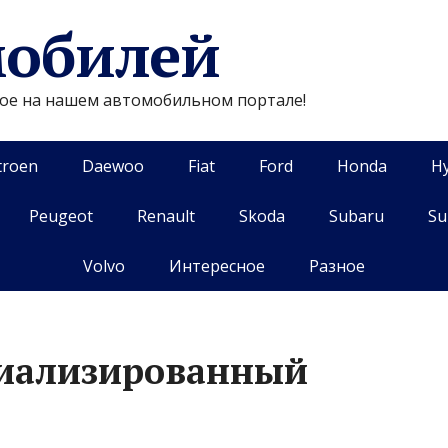
мобилей
гое на нашем автомобильном портале!
troen
Daewoo
Fiat
Ford
Honda
H
Peugeot
Renault
Skoda
Subaru
Su
Volvo
Интересное
Разное
циализированный