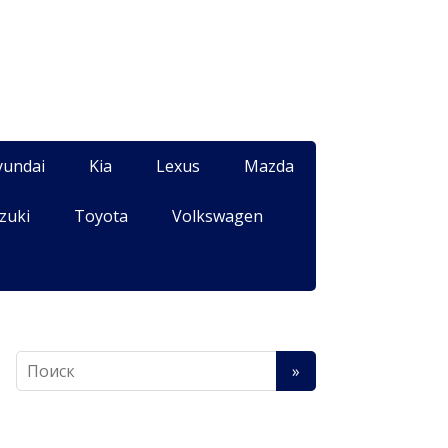
yundai
Kia
Lexus
Mazda
zuki
Toyota
Volkswagen