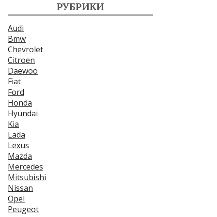
РУБРИКИ
Audi
Bmw
Chevrolet
Citroen
Daewoo
Fiat
Ford
Honda
Hyundai
Kia
Lada
Lexus
Mazda
Mercedes
Mitsubishi
Nissan
Opel
Peugeot