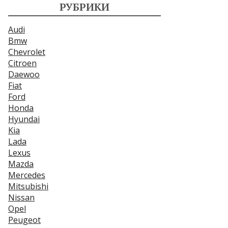
РУБРИКИ
Audi
Bmw
Chevrolet
Citroen
Daewoo
Fiat
Ford
Honda
Hyundai
Kia
Lada
Lexus
Mazda
Mercedes
Mitsubishi
Nissan
Opel
Peugeot