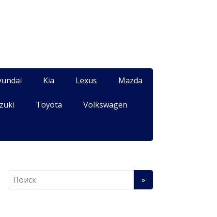
yundai
Kia
Lexus
Mazda
zuki
Toyota
Volkswagen