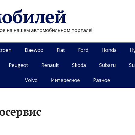
мобилей
гое на нашем автомобильном портале!
troen
Daewoo
Fiat
Ford
Honda
H
Peugeot
Renault
Skoda
Subaru
Su
Volvo
Интересное
Разное
осервис