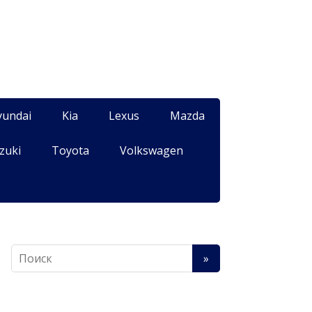
yundai
Kia
Lexus
Mazda
zuki
Toyota
Volkswagen