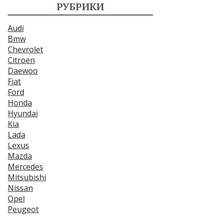
РУБРИКИ
Audi
Bmw
Chevrolet
Citroen
Daewoo
Fiat
Ford
Honda
Hyundai
Kia
Lada
Lexus
Mazda
Mercedes
Mitsubishi
Nissan
Opel
Peugeot