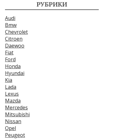
РУБРИКИ
Audi
Bmw
Chevrolet
Citroen
Daewoo
Fiat
Ford
Honda
Hyundai
Kia
Lada
Lexus
Mazda
Mercedes
Mitsubishi
Nissan
Opel
Peugeot