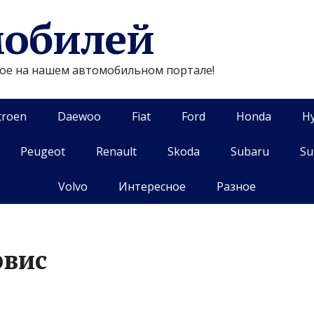
мобилей
гое на нашем автомобильном портале!
troen
Daewoo
Fiat
Ford
Honda
H
Peugeot
Renault
Skoda
Subaru
Su
Volvo
Интересное
Разное
рвис