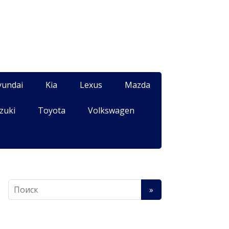
yundai
Kia
Lexus
Mazda
zuki
Toyota
Volkswagen